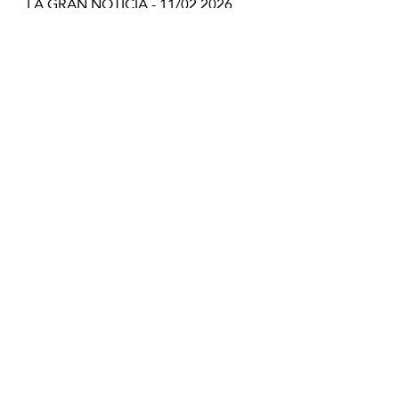
LA GRAN NOTICIA - 11/02 202
​6
Leer artículo
Copyright © Japanese Head Spa
Colombia
Aviso Legal
Política de Privacidad
Condiciones de Reserva
Política de Cookies