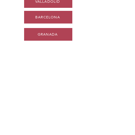
VALLADOLID
BARCELONA
GRANADA
CANARIAS
GIJÓN
MALLORCA
SANTANDER
ZARAGOZA