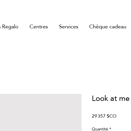
a Regalo
Centres
Services
Chèque cadeau
Look at me
Prix
29 357 $CO
Quantité
*