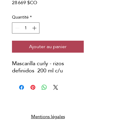
Prix
28 669 $CO
Quantité
*
Ajouter au panier
Mascarilla curly - rizos
definidos 200 ml c/u
Copyright © Japanese Head Spa
Colombia
Mentions légales
politique de confidentialité
Conditions de réservation