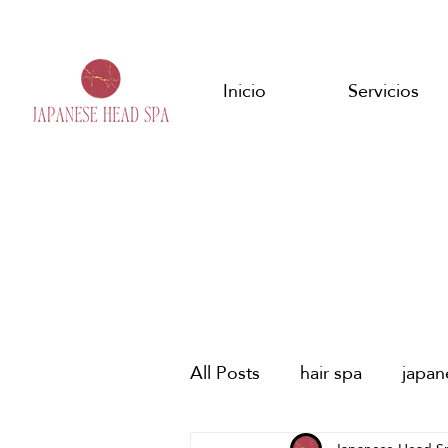
Inicio
Servicios
All Posts
hair spa
japa