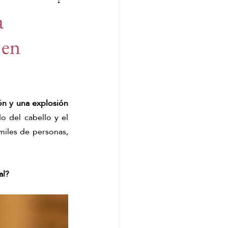
 de Málaga
pop up
a
 en
strés
JHS for Kids
ón y una explosión 
 del cabello y el 
iles de personas, 
al?