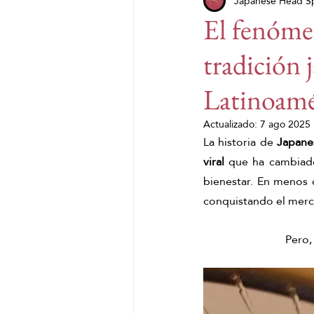
spa capilar japonés
Japanese Head S
dia
El fenóme
tradición 
JHS x Glowfilter
Día M
Latinoamé
Verano
salud
franq
Actualizado:
7 ago 2025
La historia de 
Japane
viral
 que ha cambiado
bienestar. En menos 
conquistando el mer
Pero,