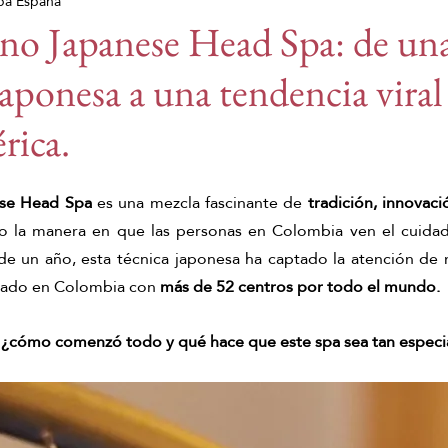
pa España
 del padre
Festival de Málaga
Festival de cine
no Japanese Head Spa: de un
japonesa a una tendencia viral
undial de la Salud
Prensa
Día de la madre
e
rica.
uicia
franquicia
franquicia
se Head Spa
 es una mezcla fascinante de 
tradición, innovaci
 la manera en que las personas en Colombia ven el cuidado
de un año, esta técnica japonesa ha captado la atención de m
cado en Colombia con 
más de 52 centros por todo el mundo.
 
¿cómo comenzó todo y qué hace que este spa sea tan especi