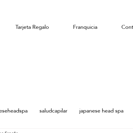
Tarjeta Regalo
Franquicia
Cont
neseheadspa
saludcapilar
japanese head spa