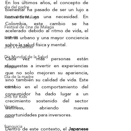
En los últimos años, el concepto de 
dia del padre
bienestar ha pasado de ser un lujo a 
convertirse en una necesidad. En 
Festival de Málaga
Colombia, este cambio se ha 
Festival de cine de Málaga
acelerado debido al ritmo de vida, el 
pop up
estrés urbano y una mayor conciencia 
sobre la salud física y mental.
JHS x Glowfilter
Día Mundial de la Salud
Cada vez más personas están 
dispuestas a invertir en experiencias 
Prensa
que no solo mejoren su apariencia, 
Día de la madre
sino también su calidad de vida. Este 
cambio en el comportamiento del 
estrés
consumidor ha dado lugar a un 
JHS for Kids
crecimiento sostenido del sector 
Verano
wellness, abriendo nuevas 
oportunidades para inversores.
salud
franquicia
Dentro de este contexto, el 
Japanese 