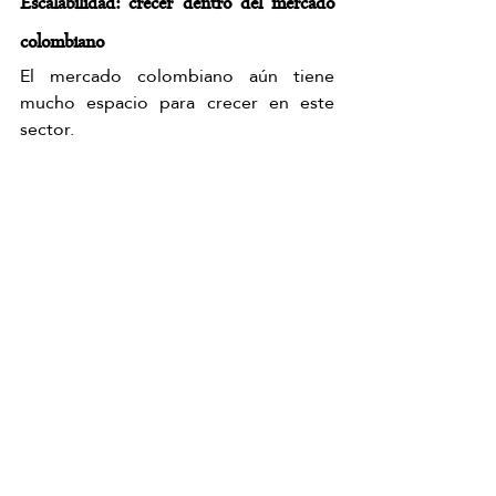
Escalabilidad: crecer dentro del mercado 
colombiano
El mercado colombiano aún tiene 
mucho espacio para crecer en este 
sector.
Esto significa que no solo se puede 
abrir una unidad, sino expandirse en el 
tiempo.
El 
Japanese Head Spa 
Colombia ofrece la posibilidad de 
crecimiento escalable, algo clave para 
inversores que buscan proyectos a 
mediano y largo plazo.
El valor de entrar primero
En negocios emergentes, el que entra 