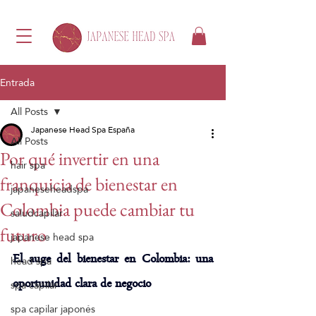
Entrada
All Posts
Japanese Head Spa España
All Posts
Por qué invertir en una
hair spa
franquicia de bienestar en
japaneseheadspa
Colombia puede cambiar tu
saludcapilar
futuro
japanese head spa
El auge del bienestar en Colombia: una 
head spa
oportunidad clara de negocio
spa capilar
spa capilar japonés