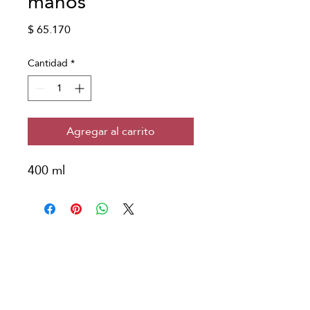
manos
Precio
$ 65.170
Cantidad
*
Agregar al carrito
400 ml
Copyright © Japanese Head Spa
Colombia
Aviso Legal
Política de Privacidad
Condiciones de Reserva