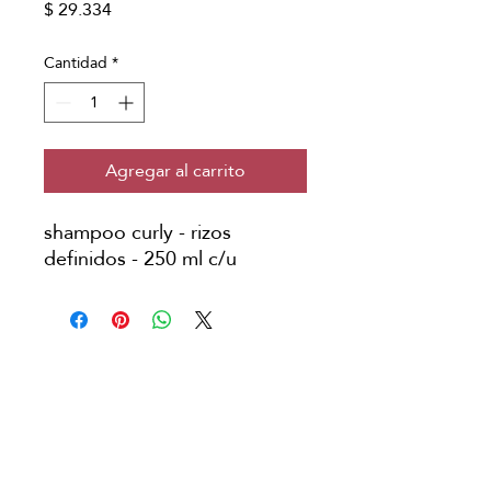
Precio
$ 29.334
Cantidad
*
Agregar al carrito
shampoo curly - rizos
definidos - 250 ml c/u
Copyright © Japanese Head Spa
Colombia
Aviso Legal
Política de Privacidad
Condiciones de Reserva