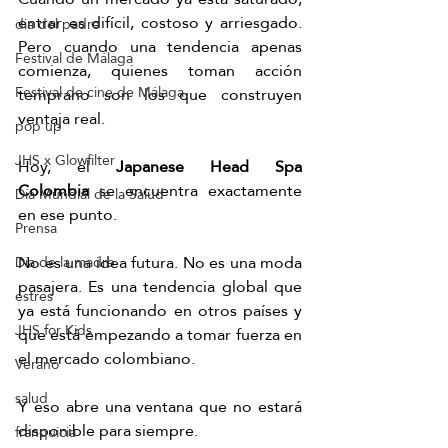
entrar es difícil, costoso y arriesgado. 
dia del padre
Pero cuando una tendencia apenas 
Festival de Málaga
comienza, quienes toman acción 
Festival de cine de Málaga
temprano son los que construyen 
ventaja real.
pop up
JHS x Glowfilter
Hoy, el 
Japanese Head Spa 
Colombia
 se encuentra exactamente 
Día Mundial de la Salud
en ese punto.
Prensa
No es una idea futura. No es una moda 
Día de la madre
pasajera. Es una tendencia global que 
estrés
ya está funcionando en otros países y 
JHS for Kids
que está empezando a tomar fuerza en 
el mercado colombiano.
Verano
salud
Y eso abre una ventana que no estará 
disponible para siempre.
franquicia