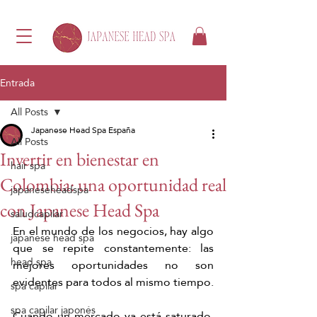
Entrada
All Posts
Japanese Head Spa España
All Posts
Invertir en bienestar en
hair spa
Colombia: una oportunidad real
japaneseheadspa
con Japanese Head Spa
saludcapilar
En el mundo de los negocios, hay algo 
japanese head spa
que se repite constantemente: las 
head spa
mejores oportunidades no son 
evidentes para todos al mismo tiempo.
spa capilar
spa capilar japonés
Cuando un mercado ya está saturado, 